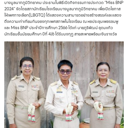
บางมูลนากภูมิวิทยาคม ประธานในพิธีเปิดกิจกรรมการประกวด “Miss BNP
2024” จัดโดยสภานักเรียนโรงเรียนบางมูลนากภูมิวิทยาคม เพื่อเปิดโอกาส
ให้เพศทางเลือก(LBGTQ) ได้แสดงความสามารถอย่างสร้างสรรค์และแสดง
ถึงความเท่าเทียมกันของทุกเพศสภาพในโรงเรียน ณ หอประชุมเพชรชมพู
และ Miss BNP ประจำปีการศึกษา 2566 ได้แก่ นายภูริพัฒน์ อุดมแก้ว
นักเรียนชั้นมัธยมศึกษา ปีที่ 4/6 ได้รับมงกุฏ สายสะพายพร้อมเงินรางวัล