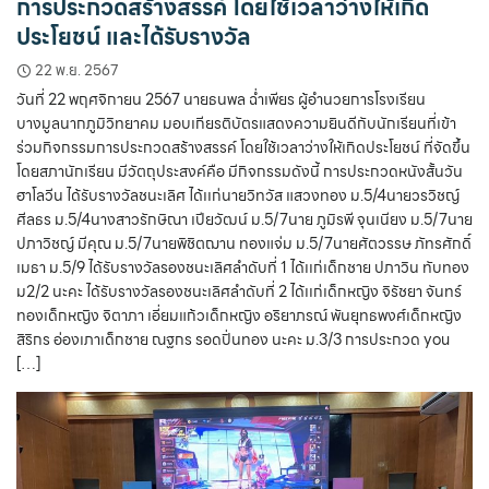
การประกวดสร้างสรรค์ โดยใช้เวลาว่างให้เกิด
ประโยชน์ และได้รับรางวัล
22 พ.ย. 2567
วันที่ 22 พฤศจิกายน 2567 นายธนพล ฉ่ำเพียร ผู้อำนวยการโรงเรียน
บางมูลนากภูมิวิทยาคม มอบเกียรติบัตรแสดงความยินดีกับนักเรียนที่เข้า
ร่วมกิจกรรมการประกวดสร้างสรรค์ โดยใช้เวลาว่างให้เกิดประโยชน์ ที่จัดขึ้น
โดยสภานักเรียน มีวัตถุประสงค์คือ มีกิจกรรมดังนี้ การประกวดหนังสั้นวัน
ฮาโลวีน ได้รับรางวัลชนะเลิศ ได้เเก่นายวิทวัส แสวงทอง ม.5/4นายวรวิชญ์
ศีลธร ม.5/4นางสาวรักษิณา เปียวัฒน์ ม.5/7นาย ภูมิรพี จุนเนียง ม.5/7นาย
ปภาวิชญ์ มีคุณ ม.5/7นายพิชิตฌาน ทองแจ่ม ม.5/7นายศัตวรรษ ภัทรศักดิ์
เมธา ม.5/9 ได้รับรางวัลรองชนะเลิศลำดับที่ 1 ได้เเก่เด็กชาย ปภาวิน ทับทอง
ม2/2 นะคะ ได้รับรางวัลรองชนะเลิศลำดับที่ 2 ได้เเก่เด็กหญิง จิรัชยา จันทร์
ทองเด็กหญิง จิตาภา เอี่ยมแก้วเด็กหญิง อริยาภรณ์ พันยุทธพงศ์เด็กหญิง
สิริกร อ่องเภาเด็กชาย ณฐกร รอดปิ่นทอง นะคะ ม.3/3 การประกวด you
[…]