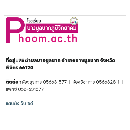
ที่อยู่ : 75 ตำบลบางมูลนาก อำเภอบางมูลนาก จังหวัด
พิจิตร 66120
ติดต่อ :
ห้องธุรการ 056631577 | ห้องวิชาการ 056632811 |
แฟกซ์ 056-631577
แผนผังเว็บไซต์