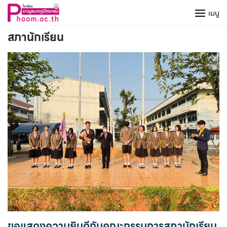
Skip
เมนู
to
content
สภานักเรียน
ขอแสดงความยินดีกับคณะกรรมการสภานักเรียน