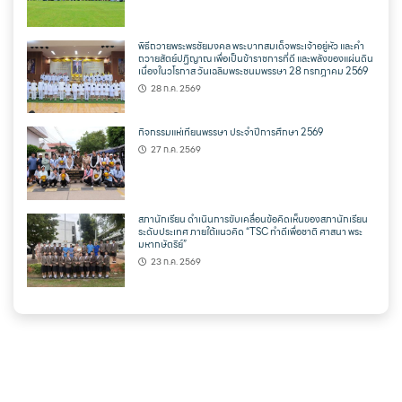
พิธีถวายพระพรชัยมงคล พระบาทสมเด็จพระเจ้าอยู่หัว และคำ
ถวายสัตย์ปฏิญาณ เพื่อเป็นข้าราชการที่ดี และพลังของแผ่นดิน
เนื่องในวโรกาส วันเฉลิมพระชนมพรรษา 28 กรกฎาคม 2569
28 ก.ค. 2569
กิจกรรมแห่เทียนพรรษา ประจำปีการศึกษา 2569
27 ก.ค. 2569
สภานักเรียน ดำเนินการขับเคลื่อนข้อคิดเห็นของสภานักเรียน
ระดับประเทศ ภายใต้แนวคิด “TSC ทำดีเพื่อชาติ ศาสนา พระ
มหากษัตริย์”
23 ก.ค. 2569