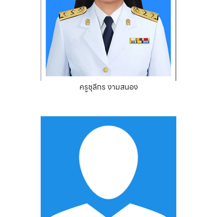
ครูชุลีกร งามสนอง