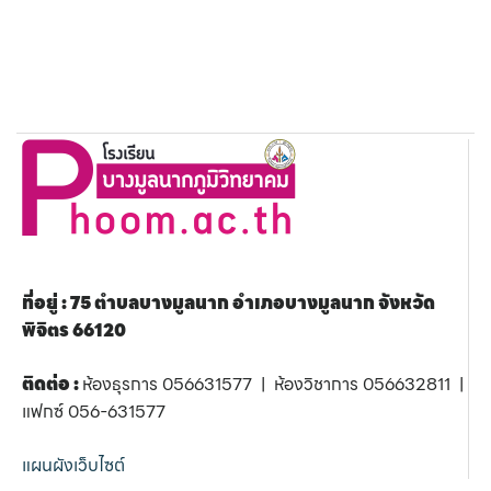
ที่อยู่ : 75 ตำบลบางมูลนาก อำเภอบางมูลนาก จังหวัด
พิจิตร 66120
ติดต่อ :
ห้องธุรการ 056631577 | ห้องวิชาการ 056632811 |
แฟกซ์ 056-631577
แผนผังเว็บไซต์