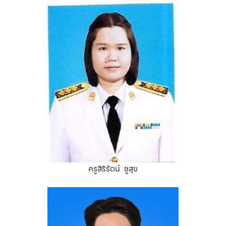
ครูสิริรัตน์ ชูสุข