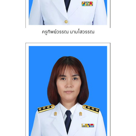
ครูทิพย์วรรณ นามโสวรรณ