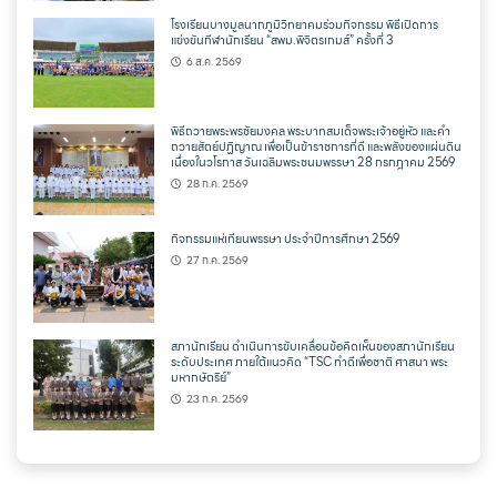
โรงเรียนบางมูลนากภูมิวิทยาคมร่วมกิจกรรม พิธีเปิดการ
แข่งขันกีฬานักเรียน “สพม.พิจิตรเกมส์” ครั้งที่ 3
6 ส.ค. 2569
พิธีถวายพระพรชัยมงคล พระบาทสมเด็จพระเจ้าอยู่หัว และคำ
ถวายสัตย์ปฏิญาณ เพื่อเป็นข้าราชการที่ดี และพลังของแผ่นดิน
เนื่องในวโรกาส วันเฉลิมพระชนมพรรษา 28 กรกฎาคม 2569
28 ก.ค. 2569
กิจกรรมแห่เทียนพรรษา ประจำปีการศึกษา 2569
27 ก.ค. 2569
สภานักเรียน ดำเนินการขับเคลื่อนข้อคิดเห็นของสภานักเรียน
ระดับประเทศ ภายใต้แนวคิด “TSC ทำดีเพื่อชาติ ศาสนา พระ
มหากษัตริย์”
23 ก.ค. 2569