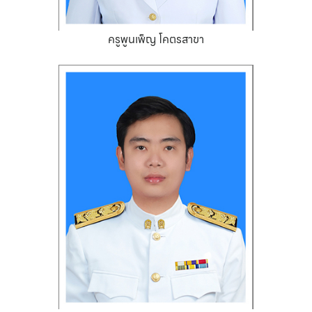
ครูพูนเพ็ญ โคตรสาขา