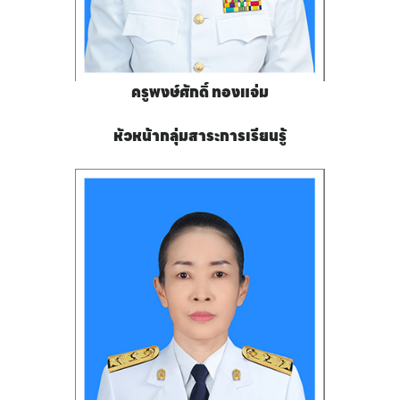
ครูพงษ์ศักดิ์ ทองแจ่ม
หัวหน้ากลุ่มสาระการเรียนรู้