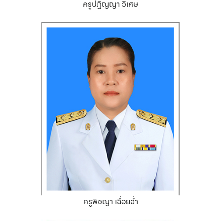
ครูปฏิญญา วิเศษ
ครูพิชญา เฉื่อยฉ่ำ