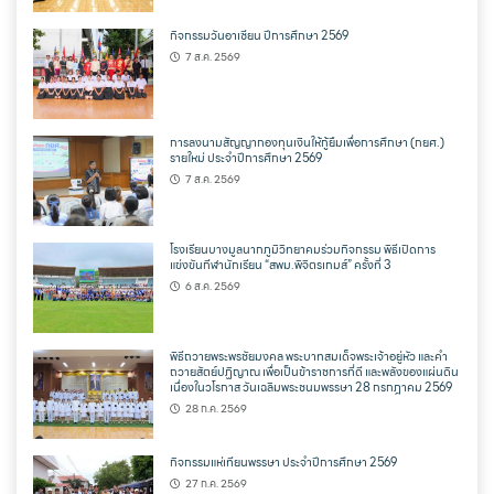
กิจกรรมวันอาเซียน ปีการศึกษา 2569
7 ส.ค. 2569
การลงนามสัญญากองทุนเงินให้กู้ยืมเพื่อการศึกษา (กยศ.)
รายใหม่ ประจำปีการศึกษา 2569
7 ส.ค. 2569
โรงเรียนบางมูลนากภูมิวิทยาคมร่วมกิจกรรม พิธีเปิดการ
แข่งขันกีฬานักเรียน “สพม.พิจิตรเกมส์” ครั้งที่ 3
6 ส.ค. 2569
พิธีถวายพระพรชัยมงคล พระบาทสมเด็จพระเจ้าอยู่หัว และคำ
ถวายสัตย์ปฏิญาณ เพื่อเป็นข้าราชการที่ดี และพลังของแผ่นดิน
เนื่องในวโรกาส วันเฉลิมพระชนมพรรษา 28 กรกฎาคม 2569
28 ก.ค. 2569
กิจกรรมแห่เทียนพรรษา ประจำปีการศึกษา 2569
27 ก.ค. 2569