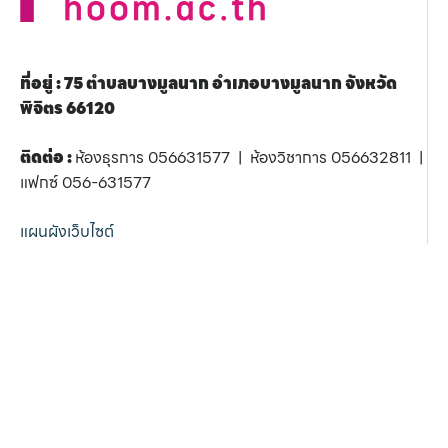
ที่อยู่ : 75 ตำบลบางมูลนาก อำเภอบางมูลนาก จังหวัด
พิจิตร 66120
ติดต่อ :
ห้องธุรการ 056631577 | ห้องวิชาการ 056632811 |
แฟกซ์ 056-631577
แผนผังเว็บไซต์