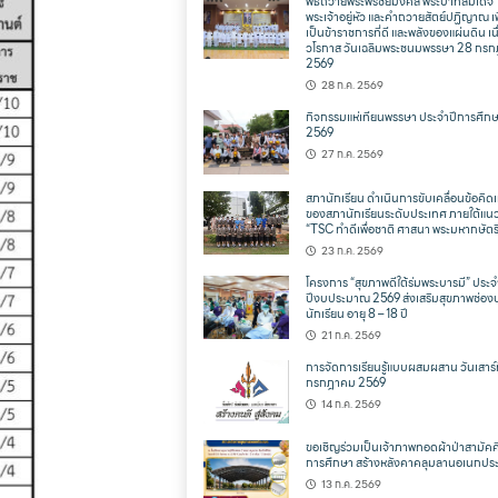
พิธีถวายพระพรชัยมงคล พระบาทสมเด็จ
พระเจ้าอยู่หัว และคำถวายสัตย์ปฏิญาณ เพ
เป็นข้าราชการที่ดี และพลังของแผ่นดิน เน
วโรกาส วันเฉลิมพระชนมพรรษา 28 กร
2569
28 ก.ค. 2569
กิจกรรมแห่เทียนพรรษา ประจำปีการศึก
2569
27 ก.ค. 2569
สภานักเรียน ดำเนินการขับเคลื่อนข้อคิดเ
ของสภานักเรียนระดับประเทศ ภายใต้แน
“TSC ทำดีเพื่อชาติ ศาสนา พระมหากษัตริ
23 ก.ค. 2569
โครงการ “สุขภาพดีใต้ร่มพระบารมี” ประจ
ปีงบประมาณ 2569 ส่งเสริมสุขภาพช่อง
นักเรียน อายุ 8 – 18 ปี
21 ก.ค. 2569
การจัดการเรียนรู้แบบผสมผสาน วันเสาร์ท
กรกฎาคม 2569
14 ก.ค. 2569
ขอเชิญร่วมเป็นเจ้าภาพทอดผ้าป่าสามัคคี
การศึกษา สร้างหลังคาคลุมลานอเนกประ
13 ก.ค. 2569