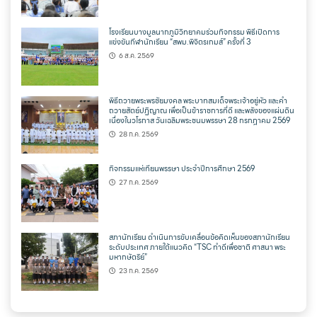
โรงเรียนบางมูลนากภูมิวิทยาคมร่วมกิจกรรม พิธีเปิดการ
แข่งขันกีฬานักเรียน “สพม.พิจิตรเกมส์” ครั้งที่ 3
6 ส.ค. 2569
พิธีถวายพระพรชัยมงคล พระบาทสมเด็จพระเจ้าอยู่หัว และคำ
ถวายสัตย์ปฏิญาณ เพื่อเป็นข้าราชการที่ดี และพลังของแผ่นดิน
เนื่องในวโรกาส วันเฉลิมพระชนมพรรษา 28 กรกฎาคม 2569
28 ก.ค. 2569
กิจกรรมแห่เทียนพรรษา ประจำปีการศึกษา 2569
27 ก.ค. 2569
สภานักเรียน ดำเนินการขับเคลื่อนข้อคิดเห็นของสภานักเรียน
ระดับประเทศ ภายใต้แนวคิด “TSC ทำดีเพื่อชาติ ศาสนา พระ
มหากษัตริย์”
23 ก.ค. 2569