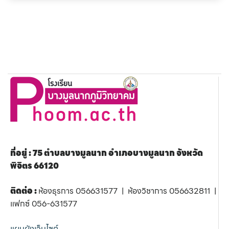
ที่อยู่ : 75 ตำบลบางมูลนาก อำเภอบางมูลนาก จังหวัด
พิจิตร 66120
ติดต่อ :
ห้องธุรการ 056631577 | ห้องวิชาการ 056632811 |
แฟกซ์ 056-631577
แผนผังเว็บไซต์