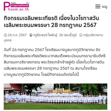
Skip
เมนู
to
content
กิจกรรมเฉลิมพระเกียรติ เนื่องในวโรกาสวัน
เฉลิมพระชนมพรรษา 28 กรกฎาคม 2567
26 ก.ค. 2567
ครูจีระพงษ์ โพพันธุ์
รอบรั้วภูมิ
กลุ่มบริหารงาน
บุคคล
วันที่ 26 กรกฎาคม 2567 โรงเรียนบางมูลนากภูมิวิทยาคม จัด
กิจกรรมเฉลิมพระเกียรติพระบาทสมเด็จพระปรเมนทรรามาธิบดีศรี
สินทรมหาวชิราลงกรณ พระวิชรเกล้าเจ้าอยู่หัว เนื่องในวโรกาสวัน
เฉลิมพระชนมพรรษา 28 กรกฎาคม 2567 ณ สนามโรงเรียน
บางมูลนากภูมิวิทยาคม โดยมีกิจกรรมดังต่อไปนี้