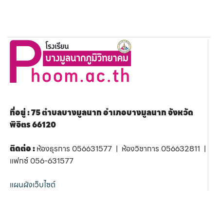
ที่อยู่ : 75 ตำบลบางมูลนาก อำเภอบางมูลนาก จังหวัด
พิจิตร 66120
ติดต่อ :
ห้องธุรการ 056631577 | ห้องวิชาการ 056632811 |
แฟกซ์ 056-631577
แผนผังเว็บไซต์