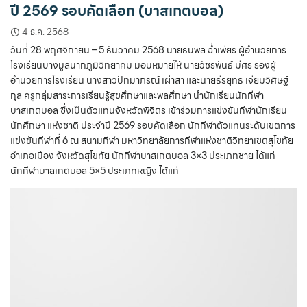
ปี 2569 รอบคัดเลือก (บาสเกตบอล)
4 ธ.ค. 2568
วันที่ 28 พฤศจิกายน – 5 ธันวาคม 2568 นายธนพล ฉ่ำเพียร ผู้อำนวยการ
โรงเรียนบางมูลนากภูมิวิทยาคม มอบหมายให้ นายวัชรพันธ์ มีศร รองผู้
อำนวยการโรงเรียน นางสาวปัทมาภรณ์ เผ่าสา และนายธีรยุทธ เจียมวิศิษฐ์
กุล ครูกลุ่มสาระการเรียนรู้สุขศึกษาและพลศึกษา นำนักเรียนนักกีฬา
บาสเกตบอล ซึ่งเป็นตัวแทนจังหวัดพิจิตร เข้าร่วมการแข่งขันกีฬานักเรียน
นักศึกษา แห่งชาติ ประจำปี 2569 รอบคัดเลือก นักกีฬาตัวแทนระดับเขตการ
แข่งขันกีฬาที่ 6 ณ สนามกีฬา มหาวิทยาลัยการกีฬาแห่งชาติวิทยาเขตสุโขทัย
อำเภอเมือง จังหวัดสุโขทัย นักกีฬาบาสเกตบอล 3×3 ประเภทชาย ได้แก่
นักกีฬาบาสเกตบอล 5×5 ประเภทหญิง ได้แก่