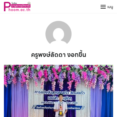
Skip
เมนู
to
content
ครูพงษ์ลัดดา งอกขึ้น