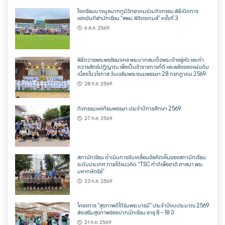
โรงเรียนบางมูลนากภูมิวิทยาคมร่วมกิจกรรม พิธีเปิดการ
แข่งขันกีฬานักเรียน “สพม.พิจิตรเกมส์” ครั้งที่ 3
6 ส.ค. 2569
พิธีถวายพระพรชัยมงคล พระบาทสมเด็จพระเจ้าอยู่หัว และคำ
ถวายสัตย์ปฏิญาณ เพื่อเป็นข้าราชการที่ดี และพลังของแผ่นดิน
เนื่องในวโรกาส วันเฉลิมพระชนมพรรษา 28 กรกฎาคม 2569
28 ก.ค. 2569
กิจกรรมแห่เทียนพรรษา ประจำปีการศึกษา 2569
27 ก.ค. 2569
สภานักเรียน ดำเนินการขับเคลื่อนข้อคิดเห็นของสภานักเรียน
ระดับประเทศ ภายใต้แนวคิด “TSC ทำดีเพื่อชาติ ศาสนา พระ
มหากษัตริย์”
23 ก.ค. 2569
โครงการ “สุขภาพดีใต้ร่มพระบารมี” ประจำปีงบประมาณ 2569
ส่งเสริมสุขภาพช่องปากนักเรียน อายุ 8 – 18 ปี
21 ก.ค. 2569