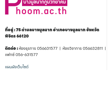
ที่อยู่ : 75 ตำบลบางมูลนาก อำเภอบางมูลนาก จังหวัด
พิจิตร 66120
ติดต่อ :
ห้องธุรการ 056631577 | ห้องวิชาการ 056632811 |
แฟกซ์ 056-631577
แผนผังเว็บไซต์