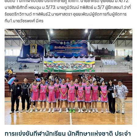
อันดับ 1 นักกีฬาเปตอง ประเภทชายคู่ ได้แก่1. นายชาคริต จุ้ยเอี่ยม ม.4/72.
นายสิทธิศักดิ์ หอมฉุน ม.5/73. นายภูมิวัฒน์ กพิสัตย์ ม.5/7 ผู้ฝึกสอน1.ว่าที่
ร้อยตรีทวิกานต์ กาฬพันธ์2.นายศาสตรา อุยยะพัฒน์ผู้จัดการทีมผู้จัดการ
ทีม1.นายวัชรพงศ์ มีศร
การแข่งขันกีฬานักเรียน นักศึกษาแห่งชาติ ประจำ