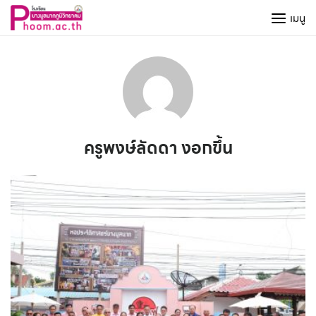
Skip
เมนู
to
content
ครูพงษ์ลัดดา งอกขึ้น