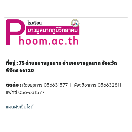
ที่อยู่ : 75 ตำบลบางมูลนาก อำเภอบางมูลนาก จังหวัด
พิจิตร 66120
ติดต่อ :
ห้องธุรการ 056631577 | ห้องวิชาการ 056632811 |
แฟกซ์ 056-631577
แผนผังเว็บไซต์