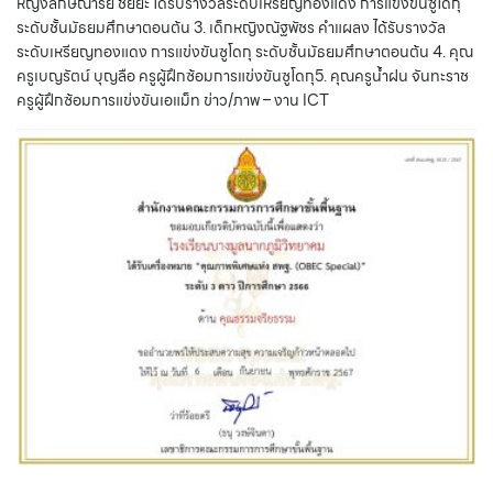
หญิงลักษณารีย์ ชัยยะ ได้รับรางวัลระดับเหรียญทองแดง การแข่งขันซูโดกุ
ระดับชั้นมัธยมศึกษาตอนต้น 3. เด็กหญิงณัฐพัชร คำแผลง ได้รับรางวัล
ระดับเหรียญทองแดง การแข่งขันซูโดกุ ระดับชั้นมัธยมศึกษาตอนต้น 4. คุณ
ครูเบญรัตน์ บุญลือ ครูผู้ฝึกซ้อมการแข่งขันซูโดกุ5. คุณครูน้ำฝน จันทะราช
ครูผู้ฝึกซ้อมการแข่งขันเอแม็ท ข่าว/ภาพ – งาน ICT