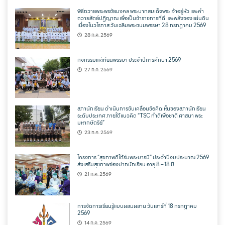
พิธีถวายพระพรชัยมงคล พระบาทสมเด็จพระเจ้าอยู่หัว และคำ
ถวายสัตย์ปฏิญาณ เพื่อเป็นข้าราชการที่ดี และพลังของแผ่นดิน
เนื่องในวโรกาส วันเฉลิมพระชนมพรรษา 28 กรกฎาคม 2569
28 ก.ค. 2569
กิจกรรมแห่เทียนพรรษา ประจำปีการศึกษา 2569
27 ก.ค. 2569
สภานักเรียน ดำเนินการขับเคลื่อนข้อคิดเห็นของสภานักเรียน
ระดับประเทศ ภายใต้แนวคิด “TSC ทำดีเพื่อชาติ ศาสนา พระ
มหากษัตริย์”
23 ก.ค. 2569
โครงการ “สุขภาพดีใต้ร่มพระบารมี” ประจำปีงบประมาณ 2569
ส่งเสริมสุขภาพช่องปากนักเรียน อายุ 8 – 18 ปี
21 ก.ค. 2569
การจัดการเรียนรู้แบบผสมผสาน วันเสาร์ที่ 18 กรกฎาคม
2569
14 ก.ค. 2569