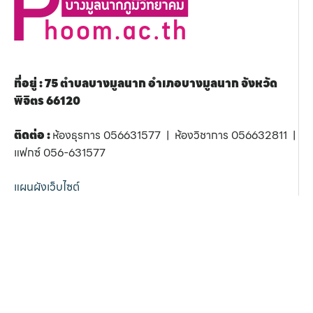
ที่อยู่ : 75 ตำบลบางมูลนาก อำเภอบางมูลนาก จังหวัด
พิจิตร 66120
ติดต่อ :
ห้องธุรการ 056631577 | ห้องวิชาการ 056632811 |
แฟกซ์ 056-631577
แผนผังเว็บไซต์