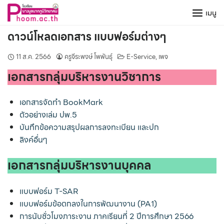
Skip
เมนู
to
content
ดาวน์โหลดเอกสาร แบบฟอร์มต่างๆ
11 ส.ค. 2566
ครูจีระพงษ์ โพพันธุ์
E-Service
,
เพจ
เอกสารกลุ่มบริหารงานวิชาการ
เอกสารจัดทำ BookMark
ตัวอย่างเล่ม ปพ.5
บันทึกข้อความสรุปผลการลงทะเบียน และปก
ลิงค์อื่นๆ
เอกสารกลุ่มบริหารงานบุคคล
แบบฟอร์ม T-SAR
แบบฟอร์มข้อตกลงในการพัฒนางาน (PA1)
การนับชั่วโมงภาระงาน ภาคเรียนที่ 2 ปีการศึกษา 2566