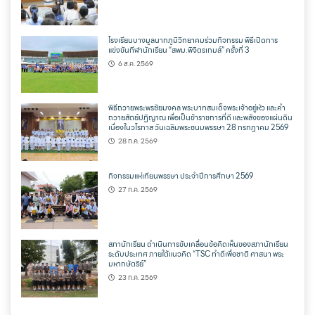
โรงเรียนบางมูลนากภูมิวิทยาคมร่วมกิจกรรม พิธีเปิดการ
แข่งขันกีฬานักเรียน “สพม.พิจิตรเกมส์” ครั้งที่ 3
6 ส.ค. 2569
พิธีถวายพระพรชัยมงคล พระบาทสมเด็จพระเจ้าอยู่หัว และคำ
ถวายสัตย์ปฏิญาณ เพื่อเป็นข้าราชการที่ดี และพลังของแผ่นดิน
เนื่องในวโรกาส วันเฉลิมพระชนมพรรษา 28 กรกฎาคม 2569
28 ก.ค. 2569
กิจกรรมแห่เทียนพรรษา ประจำปีการศึกษา 2569
27 ก.ค. 2569
สภานักเรียน ดำเนินการขับเคลื่อนข้อคิดเห็นของสภานักเรียน
ระดับประเทศ ภายใต้แนวคิด “TSC ทำดีเพื่อชาติ ศาสนา พระ
มหากษัตริย์”
23 ก.ค. 2569