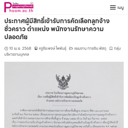
Skip
เมนู
to
content
ประกาศผู้มีสิทธิ์เข้ารับการคัดเลือกลูกจ้าง
ชั่วคราว ตำแหน่ง พนักงานรักษาความ
ปลอดภัย
10 เม.ย. 2568
ครูจีระพงษ์ โพพันธุ์
แผนงาน การเงิน พัสดุ
กลุ่ม
บริหารงานบุคคล