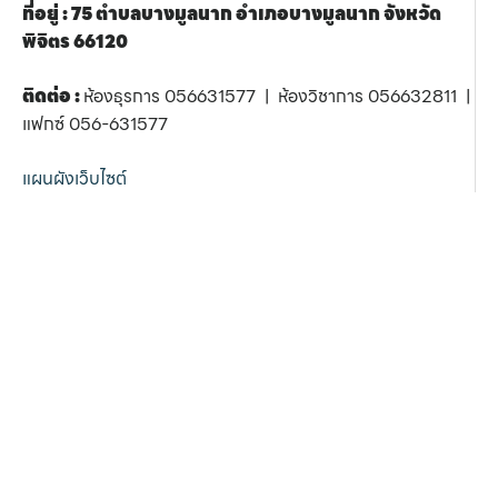
ที่อยู่ : 75 ตำบลบางมูลนาก อำเภอบางมูลนาก จังหวัด
พิจิตร 66120
ติดต่อ :
ห้องธุรการ 056631577 | ห้องวิชาการ 056632811 |
แฟกซ์ 056-631577
แผนผังเว็บไซต์