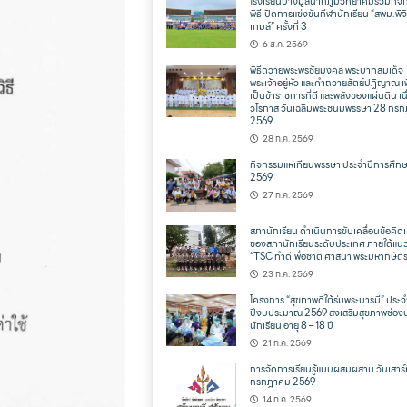
โรงเรียนบางมูลนากภูมิวิทยาคมร่วมกิจ
พิธีเปิดการแข่งขันกีฬานักเรียน “สพม.พิจ
เกมส์” ครั้งที่ 3
6 ส.ค. 2569
พิธีถวายพระพรชัยมงคล พระบาทสมเด็จ
พระเจ้าอยู่หัว และคำถวายสัตย์ปฏิญาณ เพ
เป็นข้าราชการที่ดี และพลังของแผ่นดิน เน
วโรกาส วันเฉลิมพระชนมพรรษา 28 กร
2569
28 ก.ค. 2569
กิจกรรมแห่เทียนพรรษา ประจำปีการศึก
2569
27 ก.ค. 2569
สภานักเรียน ดำเนินการขับเคลื่อนข้อคิดเ
ของสภานักเรียนระดับประเทศ ภายใต้แน
“TSC ทำดีเพื่อชาติ ศาสนา พระมหากษัตริ
23 ก.ค. 2569
โครงการ “สุขภาพดีใต้ร่มพระบารมี” ประจ
ปีงบประมาณ 2569 ส่งเสริมสุขภาพช่อง
นักเรียน อายุ 8 – 18 ปี
21 ก.ค. 2569
การจัดการเรียนรู้แบบผสมผสาน วันเสาร์ท
กรกฎาคม 2569
14 ก.ค. 2569