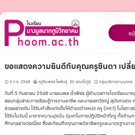
Skip
to
content
หน
ขอแสดงความยินดีกับคุณครูชินตา เปลี่ยน
5 ก.ย. 2568
ครูจีระพงษ์ โพพันธุ์
รอบรั้วภูมิ
กลุ่มบริหารงานบุคคล
วันที่ 5 กันยายน 2568 นายธนพล ฉ่ำเพียร ผู้อำนวยการโรงเรียนบางม
สอนกลุ่มสาระการเรียนรู้การงานอาชีพ และนายเอกวิชญ์ สุมังเกษตร ค
ช่วยอย่างเข้ม ได้รับคำสั่งแต่งตั้งให้ดำรงตำแหน่ง ครู (คศ.1) ในโอก
ได้รับในวันนี้ มาจากความมุ่งมั่น ทุ่มเทในการปฏิบัติหน้าที่ครู ท
ศึกษาอย่างต่อเนื่อง ซึ่งสะท้อนถึงคุณภาพวิชาชีพครูและมาตรฐานการจั