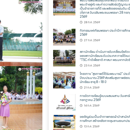
พิธีถวายพระพรชัยมงคล พระบาทสมเด็จ
พระเจ้าอยู่หัว และคำถวายสัตย์ปฏิญาณ เพ
เป็นข้าราชการที่ดี และพลังของแผ่นดิน เน
วโรกาส วันเฉลิมพระชนมพรรษา 28 กร
2569
28 ก.ค. 2569
กิจกรรมแห่เทียนพรรษา ประจำปีการศึก
2569
27 ก.ค. 2569
สภานักเรียน ดำเนินการขับเคลื่อนข้อคิดเ
ของสภานักเรียนระดับประเทศ ภายใต้แน
“TSC ทำดีเพื่อชาติ ศาสนา พระมหากษัตริ
23 ก.ค. 2569
โครงการ “สุขภาพดีใต้ร่มพระบารมี” ประจ
ปีงบประมาณ 2569 ส่งเสริมสุขภาพช่อง
นักเรียน อายุ 8 – 18 ปี
21 ก.ค. 2569
การจัดการเรียนรู้แบบผสมผสาน วันเสาร์ท
กรกฎาคม 2569
14 ก.ค. 2569
ขอเชิญร่วมเป็นเจ้าภาพทอดผ้าป่าสามัคคี
การศึกษา สร้างหลังคาคลุมลานอเนกประ
13 ก.ค. 2569