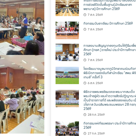
โครงการอบรมการปฐมพยาบาลเบื้องต้น
การช่วยชีวิตขั้นพื้นฐาน(นักเรียนอาสา
พยาบาล) ปีการศึกษา 2569
7 ส.ค. 2569
กิจกรรมวันอาเซียน ปีการศึกษา 2569
7 ส.ค. 2569
การลงนามสัญญากองทุนเงินให้กู้ยืมเพื่
ศึกษา (กยศ.) รายใหม่ ประจำปีการศึกษา
2569
7 ส.ค. 2569
โรงเรียนบางมูลนากภูมิวิทยาคมร่วมกิจ
พิธีเปิดการแข่งขันกีฬานักเรียน “สพม.พิจ
เกมส์” ครั้งที่ 3
6 ส.ค. 2569
พิธีถวายพระพรชัยมงคล พระบาทสมเด็จ
พระเจ้าอยู่หัว และคำถวายสัตย์ปฏิญาณ เพ
เป็นข้าราชการที่ดี และพลังของแผ่นดิน เน
วโรกาส วันเฉลิมพระชนมพรรษา 28 กร
2569
28 ก.ค. 2569
กิจกรรมแห่เทียนพรรษา ประจำปีการศึก
2569
27 ก.ค. 2569