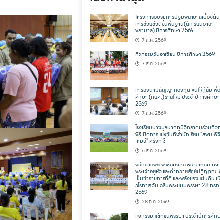
โครงการอบรมการปฐมพยาบาลเบื้องต้น
การช่วยชีวิตขั้นพื้นฐาน(นักเรียนอาสา
พยาบาล) ปีการศึกษา 2569
7 ส.ค. 2569
กิจกรรมวันอาเซียน ปีการศึกษา 2569
7 ส.ค. 2569
การลงนามสัญญากองทุนเงินให้กู้ยืมเพื่
ศึกษา (กยศ.) รายใหม่ ประจำปีการศึกษา
2569
7 ส.ค. 2569
โรงเรียนบางมูลนากภูมิวิทยาคมร่วมกิจ
พิธีเปิดการแข่งขันกีฬานักเรียน “สพม.พิจ
เกมส์” ครั้งที่ 3
6 ส.ค. 2569
พิธีถวายพระพรชัยมงคล พระบาทสมเด็จ
พระเจ้าอยู่หัว และคำถวายสัตย์ปฏิญาณ เพ
เป็นข้าราชการที่ดี และพลังของแผ่นดิน เน
วโรกาส วันเฉลิมพระชนมพรรษา 28 กร
2569
28 ก.ค. 2569
กิจกรรมแห่เทียนพรรษา ประจำปีการศึก