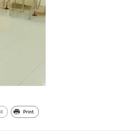
il
Print