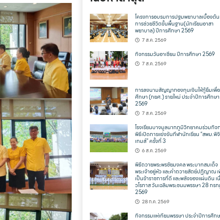
โครงการอบรมการปฐมพยาบาลเบื้องต้น
การช่วยชีวิตขั้นพื้นฐาน(นักเรียนอาสา
พยาบาล) ปีการศึกษา 2569
7 ส.ค. 2569
กิจกรรมวันอาเซียน ปีการศึกษา 2569
7 ส.ค. 2569
การลงนามสัญญากองทุนเงินให้กู้ยืมเพื่
ศึกษา (กยศ.) รายใหม่ ประจำปีการศึกษา
2569
7 ส.ค. 2569
โรงเรียนบางมูลนากภูมิวิทยาคมร่วมกิจ
พิธีเปิดการแข่งขันกีฬานักเรียน “สพม.พิจ
เกมส์” ครั้งที่ 3
6 ส.ค. 2569
พิธีถวายพระพรชัยมงคล พระบาทสมเด็จ
พระเจ้าอยู่หัว และคำถวายสัตย์ปฏิญาณ เพ
เป็นข้าราชการที่ดี และพลังของแผ่นดิน เน
วโรกาส วันเฉลิมพระชนมพรรษา 28 กร
2569
28 ก.ค. 2569
กิจกรรมแห่เทียนพรรษา ประจำปีการศึก