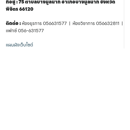
ที่อยู่ : 75 ตำบลบางมูลนาก อำเภอบางมูลนาก จังหวัด
พิจิตร 66120
ติดต่อ :
ห้องธุรการ 056631577 | ห้องวิชาการ 056632811 |
แฟกซ์ 056-631577
แผนผังเว็บไซต์