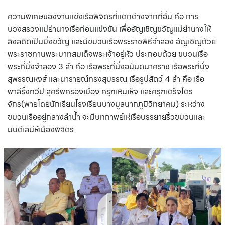
ความพิเศษของงานแข่งเรือพิจิตรที่แตกต่างจากที่อื่น คือ การ
บวงสรวงแม่ย่านางเรือก่อนแข่งขัน เพื่ออัญเชิญขวัญแม่ย่านางให้
สิงสถิตเป็นมิ่งขวัญ และมีขบวนเรือพระราชพิธีจำลอง อัญเชิญถ้วย
พระราชทานพระบาทสมเด็จพระเจ้าอยู่หัว ประกอบด้วย ขบวนเรือ
พระที่นั่งจำลอง 3 ลำ คือ เรือพระที่นั่งอนันตนาคราช เรือพระที่นั่ง
สุพรรณหงส์ และนารายณ์ทรงสุบรรณ เรือรูปสัตว์ 4 ลำ คือ เรือ
พาลีรั้งทวีป สุครีพครองเมือง ครุฑเหินเห็จ และครุฑเตร็จไตร
จักร(พายโดยนักเรียนโรงเรียนบางมูลนากภูมิวิทยาคม) ระหว่าง
ขบวนเรืออยู่กลางลำน้ำ จะมีบทกาพย์เห่เรือบรรยายริ้วขบวนและ
มนต์เสน่ห์เมืองพิจิตร