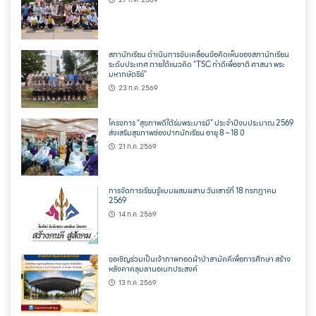
สภานักเรียน ดำเนินการขับเคลื่อนข้อคิดเห็นของสภานักเรียน
ระดับประเทศ ภายใต้แนวคิด “TSC ทำดีเพื่อชาติ ศาสนา พระ
มหากษัตริย์”
23 ก.ค. 2569
โครงการ “สุขภาพดีใต้ร่มพระบารมี” ประจำปีงบประมาณ 2569
ส่งเสริมสุขภาพช่องปากนักเรียน อายุ 8 – 18 ปี
21 ก.ค. 2569
การจัดการเรียนรู้แบบผสมผสาน วันเสาร์ที่ 18 กรกฎาคม
2569
14 ก.ค. 2569
ขอเชิญร่วมเป็นเจ้าภาพทอดผ้าป่าสามัคคีเพื่อการศึกษา สร้าง
หลังคาคลุมลานอเนกประสงค์
13 ก.ค. 2569