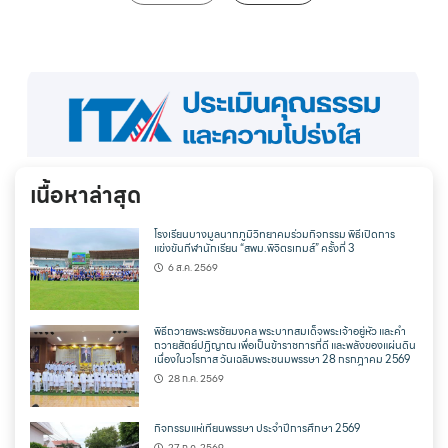
เนื้อหาล่าสุด
โรงเรียนบางมูลนากภูมิวิทยาคมร่วมกิจกรรม พิธีเปิดการ
แข่งขันกีฬานักเรียน “สพม.พิจิตรเกมส์” ครั้งที่ 3
6 ส.ค. 2569
พิธีถวายพระพรชัยมงคล พระบาทสมเด็จพระเจ้าอยู่หัว และคำ
ถวายสัตย์ปฏิญาณ เพื่อเป็นข้าราชการที่ดี และพลังของแผ่นดิน
เนื่องในวโรกาส วันเฉลิมพระชนมพรรษา 28 กรกฎาคม 2569
28 ก.ค. 2569
กิจกรรมแห่เทียนพรรษา ประจำปีการศึกษา 2569
27 ก.ค. 2569