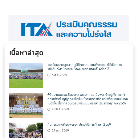
เนื้อหาล่าสุด
โรงเรียนบางมูลนากภูมิวิทยาคมร่วมกิจกรรม พิธีเปิดการ
แข่งขันกีฬานักเรียน “สพม.พิจิตรเกมส์” ครั้งที่ 3
6 ส.ค. 2569
พิธีถวายพระพรชัยมงคล พระบาทสมเด็จพระเจ้าอยู่หัว และคำ
ถวายสัตย์ปฏิญาณ เพื่อเป็นข้าราชการที่ดี และพลังของแผ่นดิน
เนื่องในวโรกาส วันเฉลิมพระชนมพรรษา 28 กรกฎาคม 2569
28 ก.ค. 2569
กิจกรรมแห่เทียนพรรษา ประจำปีการศึกษา 2569
27 ก.ค. 2569