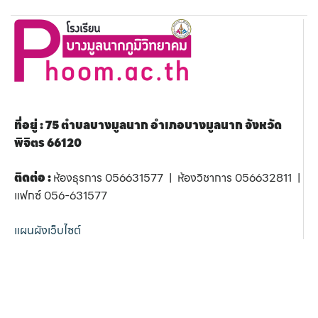
ที่อยู่ : 75 ตำบลบางมูลนาก อำเภอบางมูลนาก จังหวัด
พิจิตร 66120
ติดต่อ :
ห้องธุรการ 056631577 | ห้องวิชาการ 056632811 |
แฟกซ์ 056-631577
แผนผังเว็บไซต์