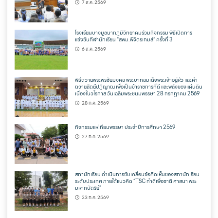
7 ส.ค. 2569
โรงเรียนบางมูลนากภูมิวิทยาคมร่วมกิจกรรม พิธีเปิดการ
แข่งขันกีฬานักเรียน “สพม.พิจิตรเกมส์” ครั้งที่ 3
6 ส.ค. 2569
พิธีถวายพระพรชัยมงคล พระบาทสมเด็จพระเจ้าอยู่หัว และคำ
ถวายสัตย์ปฏิญาณ เพื่อเป็นข้าราชการที่ดี และพลังของแผ่นดิน
เนื่องในวโรกาส วันเฉลิมพระชนมพรรษา 28 กรกฎาคม 2569
28 ก.ค. 2569
กิจกรรมแห่เทียนพรรษา ประจำปีการศึกษา 2569
27 ก.ค. 2569
สภานักเรียน ดำเนินการขับเคลื่อนข้อคิดเห็นของสภานักเรียน
ระดับประเทศ ภายใต้แนวคิด “TSC ทำดีเพื่อชาติ ศาสนา พระ
มหากษัตริย์”
23 ก.ค. 2569