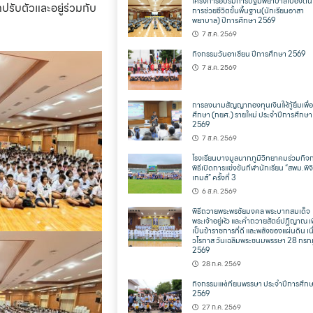
โครงการอบรมการปฐมพยาบาลเบื้องต้น
รับตัวและอยู่ร่วมกับ
การช่วยชีวิตขั้นพื้นฐาน(นักเรียนอาสา
พยาบาล) ปีการศึกษา 2569
7 ส.ค. 2569
กิจกรรมวันอาเซียน ปีการศึกษา 2569
7 ส.ค. 2569
การลงนามสัญญากองทุนเงินให้กู้ยืมเพื่
ศึกษา (กยศ.) รายใหม่ ประจำปีการศึกษา
2569
7 ส.ค. 2569
โรงเรียนบางมูลนากภูมิวิทยาคมร่วมกิจ
พิธีเปิดการแข่งขันกีฬานักเรียน “สพม.พิจ
เกมส์” ครั้งที่ 3
6 ส.ค. 2569
พิธีถวายพระพรชัยมงคล พระบาทสมเด็จ
พระเจ้าอยู่หัว และคำถวายสัตย์ปฏิญาณ เพ
เป็นข้าราชการที่ดี และพลังของแผ่นดิน เน
วโรกาส วันเฉลิมพระชนมพรรษา 28 กร
2569
28 ก.ค. 2569
กิจกรรมแห่เทียนพรรษา ประจำปีการศึก
2569
27 ก.ค. 2569