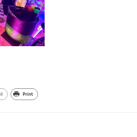
il
Print