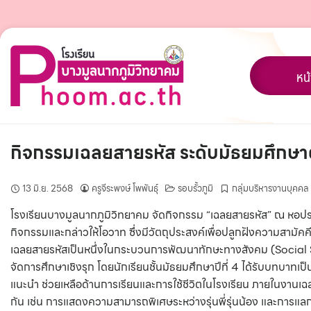
Skip
to
content
หน
กิจกรรมเฉลยสายรหัส ระดับมัธยมศึกษา
13 มิ.ย. 2568
ครูจีระพงษ์ โพพันธุ์
รอบรั้วภูมิ
กลุ่มบริหารงานบุคคล
โรงเรียนบางมูลนากภูมิวิทยาคม จัดกิจกรรม “เฉลยสายรหัส” ณ หอปร
กิจกรรมและกล่าวให้โอวาท ซึ่งมีวัตถุประสงค์เพื่อปลูกฝังความสามั
เฉลยสายรหัสเป็นหนึ่งในกระบวนการพัฒนาทักษะทางสังคม (Social S
จัดการศึกษาเชิงรุก โดยนักเรียนชั้นมัธยมศึกษาปีที่ 4 ได้รับบทบาทเป็น 
แนะนำ ช่วยเหลือด้านการเรียนและการใช้ชีวิตในโรงเรียน ภายในงานเฉล
กัน เช่น การแสดงความสามารถพิเศษระหว่างรุ่นพี่รุ่นน้อง และการแ