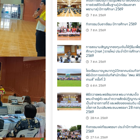
โครงการอบรมการปฐมพยาบาลเบื้องต้น
การช่วยชีวิตขั้นพื้นฐาน(นักเรียนอาสา
พยาบาล) ปีการศึกษา 2569
7 ส.ค. 2569
กิจกรรมวันอาเซียน ปีการศึกษา 2569
7 ส.ค. 2569
การลงนามสัญญากองทุนเงินให้กู้ยืมเพื่
ศึกษา (กยศ.) รายใหม่ ประจำปีการศึกษา
2569
7 ส.ค. 2569
โรงเรียนบางมูลนากภูมิวิทยาคมร่วมกิจ
พิธีเปิดการแข่งขันกีฬานักเรียน “สพม.พิจ
เกมส์” ครั้งที่ 3
6 ส.ค. 2569
พิธีถวายพระพรชัยมงคล พระบาทสมเด็จ
พระเจ้าอยู่หัว และคำถวายสัตย์ปฏิญาณ เพ
เป็นข้าราชการที่ดี และพลังของแผ่นดิน เน
วโรกาส วันเฉลิมพระชนมพรรษา 28 กร
2569
28 ก.ค. 2569
กิจกรรมแห่เทียนพรรษา ประจำปีการศึก
2569
27 ก.ค. 2569