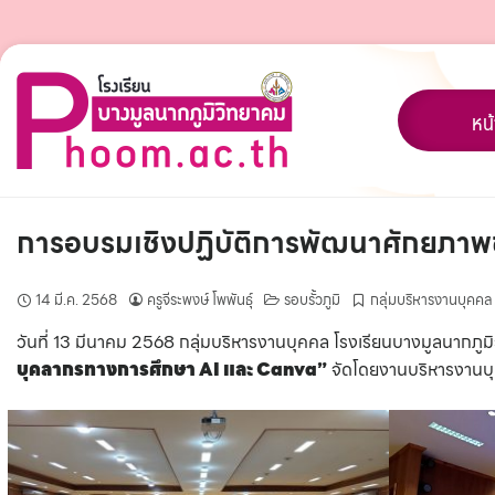
Skip
to
content
หน
การอบรมเชิงปฏิบัติการพัฒนาศักยภาพ
14 มี.ค. 2568
ครูจีระพงษ์ โพพันธุ์
รอบรั้วภูมิ
กลุ่มบริหารงานบุคคล
วันที่ 13 มีนาคม 2568 กลุ่มบริหารงานบุคคล โรงเรียนบางมูลนากภู
บุคลากรทางการศึกษา AI และ Canva”
จัดโดยงานบริหารงานบุ