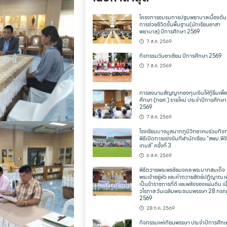
โครงการอบรมการปฐมพยาบาลเบื้องต้น
การช่วยชีวิตขั้นพื้นฐาน(นักเรียนอาสา
พยาบาล) ปีการศึกษา 2569
7 ส.ค. 2569
กิจกรรมวันอาเซียน ปีการศึกษา 2569
7 ส.ค. 2569
การลงนามสัญญากองทุนเงินให้กู้ยืมเพื่
ศึกษา (กยศ.) รายใหม่ ประจำปีการศึกษา
2569
7 ส.ค. 2569
โรงเรียนบางมูลนากภูมิวิทยาคมร่วมกิจ
พิธีเปิดการแข่งขันกีฬานักเรียน “สพม.พิจ
เกมส์” ครั้งที่ 3
6 ส.ค. 2569
พิธีถวายพระพรชัยมงคล พระบาทสมเด็จ
พระเจ้าอยู่หัว และคำถวายสัตย์ปฏิญาณ เพ
เป็นข้าราชการที่ดี และพลังของแผ่นดิน เน
วโรกาส วันเฉลิมพระชนมพรรษา 28 กร
2569
28 ก.ค. 2569
กิจกรรมแห่เทียนพรรษา ประจำปีการศึก