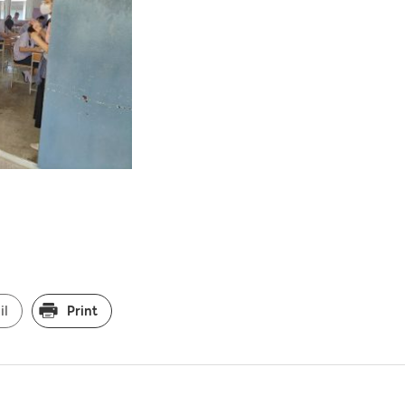
il
Print