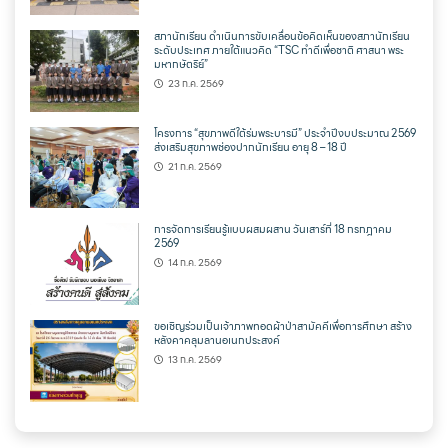
สภานักเรียน ดำเนินการขับเคลื่อนข้อคิดเห็นของสภานักเรียน
ระดับประเทศ ภายใต้แนวคิด “TSC ทำดีเพื่อชาติ ศาสนา พระ
มหากษัตริย์”
23 ก.ค. 2569
โครงการ “สุขภาพดีใต้ร่มพระบารมี” ประจำปีงบประมาณ 2569
ส่งเสริมสุขภาพช่องปากนักเรียน อายุ 8 – 18 ปี
21 ก.ค. 2569
การจัดการเรียนรู้แบบผสมผสาน วันเสาร์ที่ 18 กรกฎาคม
2569
14 ก.ค. 2569
ขอเชิญร่วมเป็นเจ้าภาพทอดผ้าป่าสามัคคีเพื่อการศึกษา สร้าง
หลังคาคลุมลานอเนกประสงค์
13 ก.ค. 2569