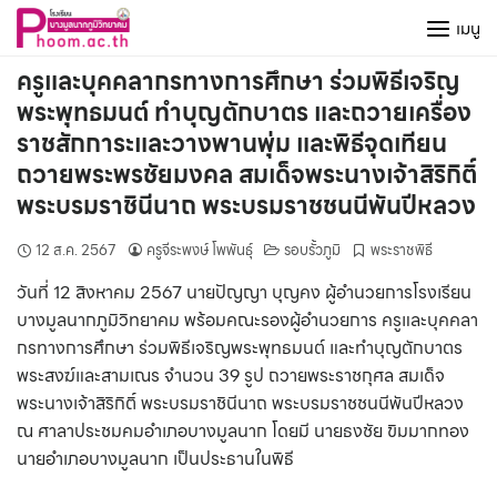
Skip
เมนู
to
content
ครูและบุคคลากรทางการศึกษา ร่วมพิธีเจริญ
พระพุทธมนต์ ทำบุญตักบาตร และถวายเครื่อง
ราชสักการะและวางพานพุ่ม และพิธีจุดเทียน
ถวายพระพรชัยมงคล สมเด็จพระนางเจ้าสิริกิติ์
พระบรมราชินีนาถ พระบรมราชชนนีพันปีหลวง
12 ส.ค. 2567
ครูจีระพงษ์ โพพันธุ์
รอบรั้วภูมิ
พระราชพิธี
วันที่ 12 สิงหาคม 2567 นายปัญญา บุญคง ผู้อำนวยการโรงเรียน
บางมูลนากภูมิวิทยาคม พร้อมคณะรองผู้อำนวยการ ครูและบุคคลา
กรทางการศึกษา ร่วมพิธีเจริญพระพุทธมนต์ และทำบุญตักบาตร
พระสงฆ์และสามเณร จำนวน 39 รูป ถวายพระราชกุศล สมเด็จ
พระนางเจ้าสิริกิติ์ พระบรมราชินีนาถ พระบรมราชชนนีพันปีหลวง
ณ ศาลาประชมคมอำเภอบางมูลนาก โดยมี นายธงชัย ขิมมากทอง
นายอำเภอบางมูลนาก เป็นประธานในพิธี