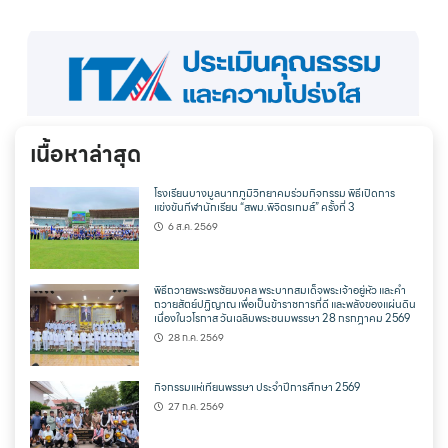
เนื้อหาล่าสุด
โรงเรียนบางมูลนากภูมิวิทยาคมร่วมกิจกรรม พิธีเปิดการ
แข่งขันกีฬานักเรียน “สพม.พิจิตรเกมส์” ครั้งที่ 3
6 ส.ค. 2569
พิธีถวายพระพรชัยมงคล พระบาทสมเด็จพระเจ้าอยู่หัว และคำ
ถวายสัตย์ปฏิญาณ เพื่อเป็นข้าราชการที่ดี และพลังของแผ่นดิน
เนื่องในวโรกาส วันเฉลิมพระชนมพรรษา 28 กรกฎาคม 2569
28 ก.ค. 2569
กิจกรรมแห่เทียนพรรษา ประจำปีการศึกษา 2569
27 ก.ค. 2569