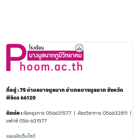
ที่อยู่ : 75 ตำบลบางมูลนาก อำเภอบางมูลนาก จังหวัด
พิจิตร 66120
ติดต่อ :
ห้องธุรการ 056631577 | ห้องวิชาการ 056632811 |
แฟกซ์ 056-631577
แผนผังเว็บไซต์