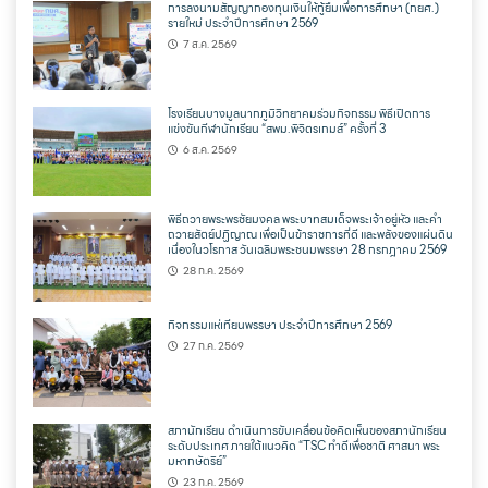
การลงนามสัญญากองทุนเงินให้กู้ยืมเพื่อการศึกษา (กยศ.)
รายใหม่ ประจำปีการศึกษา 2569
7 ส.ค. 2569
โรงเรียนบางมูลนากภูมิวิทยาคมร่วมกิจกรรม พิธีเปิดการ
แข่งขันกีฬานักเรียน “สพม.พิจิตรเกมส์” ครั้งที่ 3
6 ส.ค. 2569
พิธีถวายพระพรชัยมงคล พระบาทสมเด็จพระเจ้าอยู่หัว และคำ
ถวายสัตย์ปฏิญาณ เพื่อเป็นข้าราชการที่ดี และพลังของแผ่นดิน
เนื่องในวโรกาส วันเฉลิมพระชนมพรรษา 28 กรกฎาคม 2569
28 ก.ค. 2569
กิจกรรมแห่เทียนพรรษา ประจำปีการศึกษา 2569
27 ก.ค. 2569
สภานักเรียน ดำเนินการขับเคลื่อนข้อคิดเห็นของสภานักเรียน
ระดับประเทศ ภายใต้แนวคิด “TSC ทำดีเพื่อชาติ ศาสนา พระ
มหากษัตริย์”
23 ก.ค. 2569