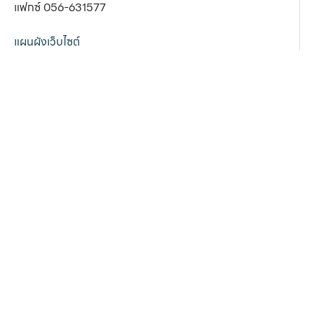
แฟกซ์ 056-631577
แผนผังเว็บไซต์