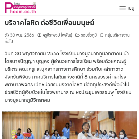
Skip
เมนู
to
content
บริจาคโลหิต ต่อชีวิตเพื่อนมนุษย์
30 พ.ย. 2566
ครูจีระพงษ์ โพพันธุ์
รอบรั้วภูมิ
กลุ่มบริหารงาน
ทั่วไป
วันที่ 30 พฤศจิกายน 2566 โรงเรียนบางมูลนากภูมิวิทยาคม นำ
โดยนายปัญญา บุญคง ผู้อำนวยการโรงเรียน พร้อมด้วยคณะผู้
บริหาร คณะครูและบุคลากรทางการศึกษา ร่วมกับเหล่ากาชาด
จังหวัดพิจิตร ภาคบริการโลหิตแห่งชาติที่ 8 นครสวรรค์ และโรง
พยาบาลพิจิตร เปิดหน่วยรับบริจาคโลหิต มีวัตถุประสงค์เพื่อนำไป
ช่วยชีวิตผู้เจ็บป่วยในโรงพยาบาล ณ หอประชุมเพชรชมพู โรงเรียน
บางมูลนากภูมิวิทยาคม