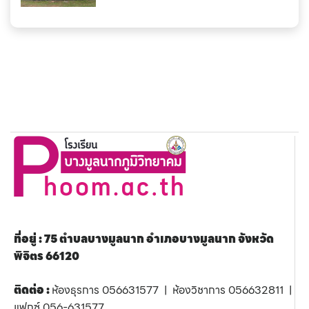
ที่อยู่ : 75 ตำบลบางมูลนาก อำเภอบางมูลนาก จังหวัด
พิจิตร 66120
ติดต่อ :
ห้องธุรการ 056631577 | ห้องวิชาการ 056632811 |
แฟกซ์ 056-631577