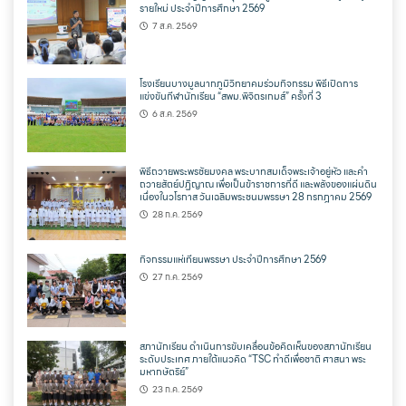
รายใหม่ ประจำปีการศึกษา 2569
7 ส.ค. 2569
โรงเรียนบางมูลนากภูมิวิทยาคมร่วมกิจกรรม พิธีเปิดการ
แข่งขันกีฬานักเรียน “สพม.พิจิตรเกมส์” ครั้งที่ 3
6 ส.ค. 2569
พิธีถวายพระพรชัยมงคล พระบาทสมเด็จพระเจ้าอยู่หัว และคำ
ถวายสัตย์ปฏิญาณ เพื่อเป็นข้าราชการที่ดี และพลังของแผ่นดิน
เนื่องในวโรกาส วันเฉลิมพระชนมพรรษา 28 กรกฎาคม 2569
28 ก.ค. 2569
กิจกรรมแห่เทียนพรรษา ประจำปีการศึกษา 2569
27 ก.ค. 2569
สภานักเรียน ดำเนินการขับเคลื่อนข้อคิดเห็นของสภานักเรียน
ระดับประเทศ ภายใต้แนวคิด “TSC ทำดีเพื่อชาติ ศาสนา พระ
มหากษัตริย์”
23 ก.ค. 2569