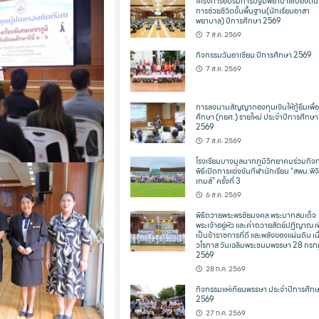
โครงการอบรมการปฐมพยาบาลเบื้องต้น
การช่วยชีวิตขั้นพื้นฐาน(นักเรียนอาสา
พยาบาล) ปีการศึกษา 2569
7 ส.ค. 2569
กิจกรรมวันอาเซียน ปีการศึกษา 2569
7 ส.ค. 2569
การลงนามสัญญากองทุนเงินให้กู้ยืมเพื่
ศึกษา (กยศ.) รายใหม่ ประจำปีการศึกษา
2569
7 ส.ค. 2569
โรงเรียนบางมูลนากภูมิวิทยาคมร่วมกิจ
พิธีเปิดการแข่งขันกีฬานักเรียน “สพม.พิจ
เกมส์” ครั้งที่ 3
6 ส.ค. 2569
พิธีถวายพระพรชัยมงคล พระบาทสมเด็จ
พระเจ้าอยู่หัว และคำถวายสัตย์ปฏิญาณ เพ
เป็นข้าราชการที่ดี และพลังของแผ่นดิน เน
วโรกาส วันเฉลิมพระชนมพรรษา 28 กร
2569
28 ก.ค. 2569
กิจกรรมแห่เทียนพรรษา ประจำปีการศึก
2569
27 ก.ค. 2569