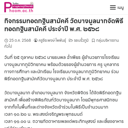
Skip
เมนู
to
content
กิจกรรมทอดกฐินสามัคคี วัดบางมูลนากจัดพิธี
ทอดกฐินสามัคคี ประจำปี พ.ศ. ๒๕๖๘
25 ต.ค. 2568
ครูจีระพงษ์ โพพันธุ์
รอบรั้วภูมิ
กลุ่มบริหารงาน
ทั่วไป
วันที่ ๒๕ ตุลาคม ๒๕๖๘ นายธนพล ฉ่ำเพียร ผู้อำนวยการโรงเรียน
บางมูลนากภูมิวิทยาคม พร้อมด้วยรองผู้อำนวยการ ครู บุคลากร
ทางการศึกษา และนักเรียน โรงเรียนบางมูลนากภูมิวิทยาคม ร่วม
พิธีทอดกฐินสามัคคีวัดบางมูลนาก ประจำปี พ.ศ. ๒๕๖๘
วัดบางมูลนาก อำเภอบางมูลนาก จังหวัดพิจิตร ได้จัดพิธีทอดกฐิน
สามัคคี เพื่อสร้างพิพิธภัณฑ์วัดบางมูลนาก โดยมีพุทธศาสนิกชน
จากทั้งในพื้นที่และต่างจังหวัดเข้าร่วมในพิธีเป็นจำนวนมาก
เวลา ๑๐.๒๐ น. พระสงฆ์เจริญพระพุทธมนต์
เวลา ๑๑.๐๐ น. ถวายภัตตาหารเพลแด่พระภิกษุสงฆ์ และเลี้ยงอาหาร