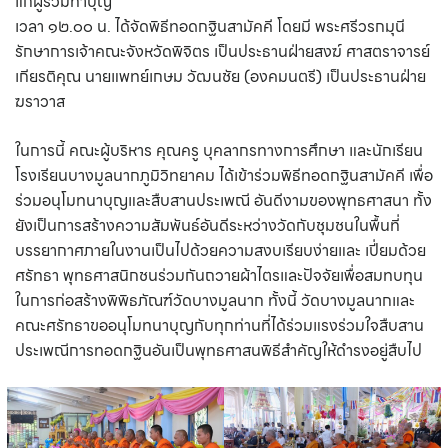
แก่ผู้ร่วมทำบุญ
เวลา ๑๒.๐๐ น. ได้จัดพิธีทอดกฐินสามัคคี โดยมี พระศรีวรกมุนี
รักษาการเจ้าคณะจังหวัดพิจิตร เป็นประธานฝ่ายสงฆ์ ศาสตราจารย์
เกียรติคุณ นายแพทย์เกษม วัฒนชัย (องคมนตรี) เป็นประธานฝ่าย
ฆราวาส
ในการนี้ คณะผู้บริหาร คุณครู บุคลากรทางการศึกษา และนักเรียน
โรงเรียนบางมูลนากภูมิวิทยาคม ได้เข้าร่วมพิธีทอดกฐินสามัคคี เพื่อ
ร่วมอนุโมทนาบุญและสืบสานประเพณี อันดีงามของพุทธศาสนา ทั้ง
ยังเป็นการสร้างความสัมพันธ์อันดีระหว่างวัดกับชุมชนในพื้นที่
บรรยากาศภายในงานเป็นไปด้วยความสงบเรียบง่ายและ เปี่ยมด้วย
ศรัทธา พุทธศาสนิกชนร่วมกันถวายผ้าไตรและปัจจัยเพื่อสมทบทุน
ในการก่อสร้างพิพิธภัณฑ์วัดบางมูลนาก ทั้งนี้ วัดบางมูลนากและ
คณะศรัทธาขออนุโมทนาบุญกับทุกท่านที่ได้ร่วมแรงร่วมใจสืบสาน
ประเพณีการทอดกฐินอันเป็นพุทธศาสนพิธีสำคัญให้ดำรงอยู่สืบไป