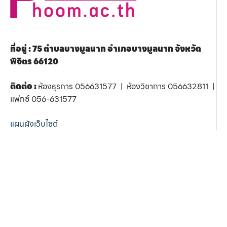
ที่อยู่ : 75 ตำบลบางมูลนาก อำเภอบางมูลนาก จังหวัด
พิจิตร 66120
ติดต่อ :
ห้องธุรการ 056631577 | ห้องวิชาการ 056632811 |
แฟกซ์ 056-631577
แผนผังเว็บไซต์