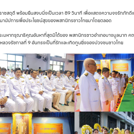
ดุดี พร้อมยืนสงบนิ่งเป็นเวลา 89 วินาที เพื่อแสดงความจงรักภักดี
ิจนานัปการเพื่อประโยชน์สุขของพสกนิกรชาวไทยมาโดยตลอด
พระมหากรุณาธิคุณอันหาที่สุดมิได้ของ พสกนิกรชาวอำเภอบางมูลนาก คณะ
หลวงรัชกาลที่ 9 อันทรงเป็นที่รักและเทิดทูนยิ่งของปวงชนชาวไทย