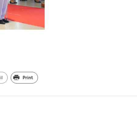
il
Print