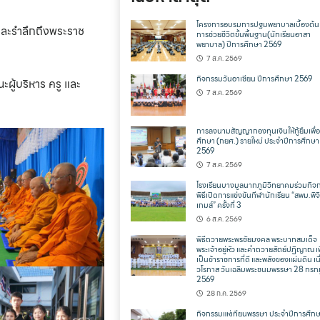
โครงการอบรมการปฐมพยาบาลเบื้องต้น
และรำลึกถึงพระราช
การช่วยชีวิตขั้นพื้นฐาน(นักเรียนอาสา
พยาบาล) ปีการศึกษา 2569
7 ส.ค. 2569
กิจกรรมวันอาเซียน ปีการศึกษา 2569
ผู้บริหาร ครู และ
7 ส.ค. 2569
การลงนามสัญญากองทุนเงินให้กู้ยืมเพื่
ศึกษา (กยศ.) รายใหม่ ประจำปีการศึกษา
2569
7 ส.ค. 2569
โรงเรียนบางมูลนากภูมิวิทยาคมร่วมกิจ
พิธีเปิดการแข่งขันกีฬานักเรียน “สพม.พิจ
เกมส์” ครั้งที่ 3
6 ส.ค. 2569
พิธีถวายพระพรชัยมงคล พระบาทสมเด็จ
พระเจ้าอยู่หัว และคำถวายสัตย์ปฏิญาณ เพ
เป็นข้าราชการที่ดี และพลังของแผ่นดิน เน
วโรกาส วันเฉลิมพระชนมพรรษา 28 กร
2569
28 ก.ค. 2569
กิจกรรมแห่เทียนพรรษา ประจำปีการศึก