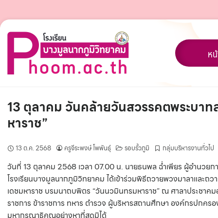
Skip
to
content
หน
13 ตุลาคม วันคล้ายวันสวรรคตพระบาท
หาราช”
13 ต.ค. 2568
ครูจีระพงษ์ โพพันธุ์
รอบรั้วภูมิ
กลุ่มบริหารงานทั่วไป
วันที่ 13 ตุลาคม 2568 เวลา 07.00 น. นายธนพล ฉ่ำเพียร ผู้อำนว
โรงเรียนบางมูลนากภูมิวิทยาคม ได้เข้าร่วมพิธีถวายพวงมาลาและถว
เดชมหาราช บรมนาถบพิตร “วันนวมินทรมหาราช” ณ ศาลาประชาคมอำเภ
ราชการ ข้าราชการ ทหาร ตำรวจ ผู้บริหารสถานศึกษา องค์กรปกครอง
มหากรุณาธิคุณอย่างหาที่สุดมิได้