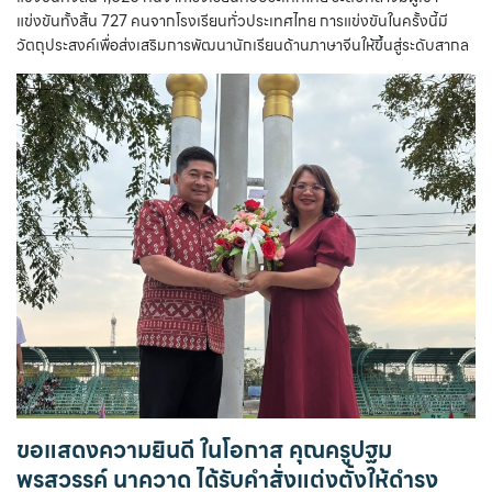
แข่งขันทั้งสิ้น 727 คนจากโรงเรียนทั่วประเทศไทย การแข่งขันในครั้งนี้มี
วัตถุประสงค์เพื่อส่งเสริมการพัฒนานักเรียนด้านภาษาจีนให้ขึ้นสู่ระดับสากล
ขอแสดงความยินดี ในโอกาส คุณครูปฐม
พรสวรรค์ นาควาด ได้รับคำสั่งแต่งตั้งให้ดำรง