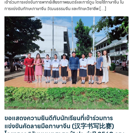
เข้าร่วมการแข่งขันการพากย์เสียงภาพยนตร์และการ์ตูน โดยใช้ภาษาจีน ใน
การแข่งขันทักษะภาษาจีน วัฒนธรรมจีน และทักษะวิชาชีพ […]
ขอแสดงความยินดีกับนักเรียนที่เข้าร่วมการ
แข่งขันคัดลายมือภาษาจีน (汉字书写比赛)