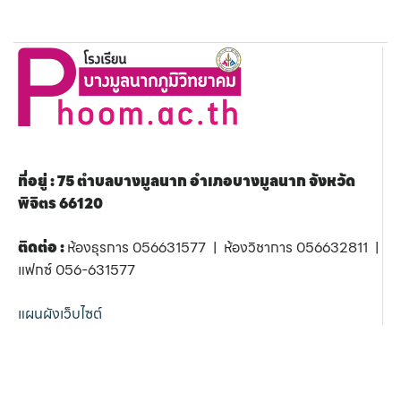
ที่อยู่ : 75 ตำบลบางมูลนาก อำเภอบางมูลนาก จังหวัด
พิจิตร 66120
ติดต่อ :
ห้องธุรการ 056631577 | ห้องวิชาการ 056632811 |
แฟกซ์ 056-631577
แผนผังเว็บไซต์