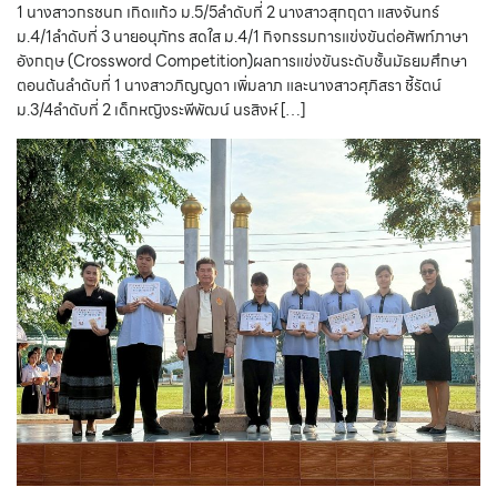
1 นางสาวกรชนก เกิดแก้ว ม.5/5ลำดับที่ 2 นางสาวสุกฤตา แสงจันทร์
ม.4/1ลำดับที่ 3 นายอนุภัทร สดใส ม.4/1 กิจกรรมการแข่งขันต่อศัพท์ภาษา
อังกฤษ (Crossword Competition)ผลการแข่งขันระดับชั้นมัธยมศึกษา
ตอนต้นลำดับที่ 1 นางสาวภิญญดา เพิ่มลาภ และนางสาวศุภิสรา ชี้รัตน์
ม.3/4ลำดับที่ 2 เด็กหญิงระพีพัฒน์ นรสิงห์ […]