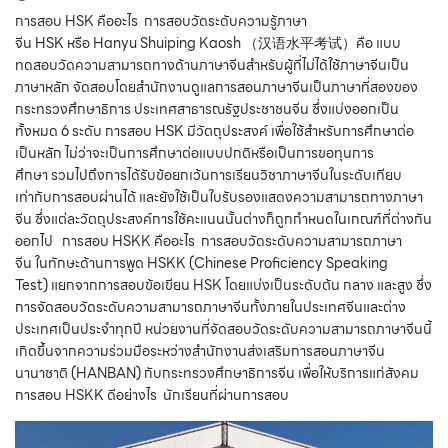
การสอบ HSK คืออะไร การสอบวัดระดับความรู้ภาษา
จีน HSK หรือ Hanyu Shuiping Kaosh （汉语水平考试）คือ แบบ
ทดสอบวัดความสามารถทางด้านภาษาจีนสำหรับผู้ที่ไม่ได้ใช้ภาษาจีนเป็น
ภาษาหลัก จัดสอบโดยสำนักงานดูแลการสอนภาษาจีนเป็นภาษาที่สองของ
กระทรวงศึกษาธิการ ประเทศสาธารณรัฐประชาชนจีน ซึ่งแบ่งออกเป็น
ทั้งหมด 6 ระดับ การสอบ HSK มีวัตถุประสงค์ เพื่อใช้สำหรับการศึกษาต่อ
เป็นหลัก ไม่ว่าจะเป็นการศึกษาต่อแบบปกติหรือเป็นการขอทุนการ
ศึกษา รวมไปถึงการได้รับข้อยกเว้นการเรียนวิชาภาษาจีนในระดับเทียบ
เท่ากับการสอบผ่านได้ และยังใช้เป็นใบรับรองแสดงความสามารถทางภาษา
จีน ซึ่งแต่ละวัตถุประสงค์การใช้คะแนนนั้นต่างก็ถูกกำหนดในเกณฑ์ที่ต่างกัน
ออกไป การสอบ HSKK คืออะไร การสอบวัดระดับความสามารถภาษา
จีน ในทักษะด้านการพูด HSKK (Chinese Proficiency Speaking
Test) แยกจากการสอบข้อเขียน HSK โดยแบ่งเป็นระดับต้น กลาง และสูง ซึ่ง
การจัดสอบวัดระดับความสามารถภาษาจีนทั้งภายในประเทศจีนและต่าง
ประเทศเป็นประจำทุกปี หน่วยงานที่จัดสอบวัดระดับความสามารถภาษาจีนนี้
เกิดขึ้นจากความร่วมมือระหว่างสำนักงานส่งเสริมการสอนภาษาจีน
นานาชาติ (HANBAN) กับกระทรวงศึกษาธิการจีน เพื่อให้บริการแก่สังคม
การสอบ HSKK ดีอย่างไร นักเรียนที่ผ่านการสอบ