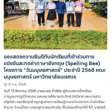
ขอแสดงความยินดีกับนักเรียนที่เข้าร่วมการ
แข่งขันสะกดคำภาษาอังกฤษ (Spelling Bee)
โครงการ “วันมนุษยศาสตร์” ประจำปี 2568 คณะ
มนุษยศาสตร์ มหาวิทยาลัยนเรศวร
12 ก.ย. 2568
วันที่ 15 สิงหาคม 2568 นายธนพล ฉ่ำเพียร ผู้อำนวยการโรงเรียน
บางมูลนากภูมิวิทยาคม มอบหมายให้นายประวิทย์ นิลวิลาศ และนางสาว
ณัฐณิชา ทองสัมฤทธิ์ ครูกลุ่มสาระการเรียนรู้ภาษาต่างประเทศ นำนักเรียน
จำนวน 3 คนได้แก่ นายณฐกร ชอบรักษ์ฉัน ชั้นมัธยมศึกษาปีที่ 5/1 นายนิรวิ