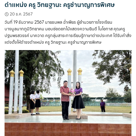
ตำแหน่ง ครู วิทยฐานะ ครูชำนาญการพิเศษ
20 ธ.ค. 2567
วันที่ 19 ธันวาคม 2567 นายธนพล ฉ่ำเพียร ผู้อำนวยการโรงเรียน
บางมูลนากภูมิวิทยาคม มอบช่อดอกไม้แสดงความยินดี ในโอกาส คุณครู
ปฐมพรสวรรค์ นาควาด ครูกลุ่มสาระการเรียนรู้ภาษาต่างประเทศ ได้รับคำสั่ง
แต่งตั้งให้ดำรงตำแหน่ง ครู วิทยฐานะ ครูชำนาญการพิเศษ