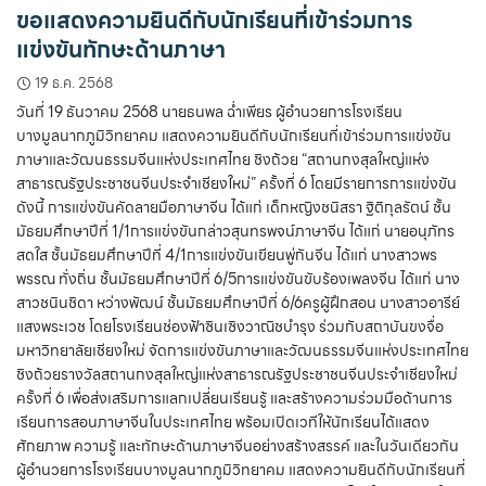
ขอแสดงความยินดีกับนักเรียนที่เข้าร่วมการ
แข่งขันทักษะด้านภาษา
19 ธ.ค. 2568
วันที่ 19 ธันวาคม 2568 นายธนพล ฉ่ำเพียร ผู้อำนวยการโรงเรียน
บางมูลนากภูมิวิทยาคม แสดงความยินดีกับนักเรียนที่เข้าร่วมการแข่งขัน
ภาษาและวัฒนธรรมจีนแห่งประเทศไทย ชิงถ้วย “สถานกงสุลใหญ่แห่ง
สาธารณรัฐประชาชนจีนประจำเชียงใหม่” ครั้งที่ 6 โดยมีรายการการแข่งขัน
ดังนี้ การแข่งขันคัดลายมือภาษาจีน ได้แก่ เด็กหญิงชนิสรา ฐิติกุลรัตน์ ชั้น
มัธยมศึกษาปีที่ 1/1การแข่งขันกล่าวสุนทรพจน์ภาษาจีน ได้แก่ นายอนุภัทร
สดใส ชั้นมัธยมศึกษาปีที่ 4/1การแข่งขันเขียนพู่กันจีน ได้แก่ นางสาวพร
พรรณ ทั่งถิ่น ชั้นมัธยมศึกษาปีที่ 6/5การแข่งขันขับร้องเพลงจีน ได้แก่ นาง
สาวชนินชิดา หว่างพัฒน์ ชั้นมัธยมศึกษาปีที่ 6/6ครูผู้ฝึกสอน นางสาวอารีย์
แสงพระเวช โดยโรงเรียนช่องฟ้าซินเซิงวาณิชบำรุง ร่วมกับสถาบันขงจื่อ
มหาวิทยาลัยเชียงใหม่ จัดการแข่งขันภาษาและวัฒนธรรมจีนแห่งประเทศไทย
ชิงถ้วยรางวัลสถานกงสุลใหญ่แห่งสาธารณรัฐประชาชนจีนประจำเชียงใหม่
ครั้งที่ 6 เพื่อส่งเสริมการแลกเปลี่ยนเรียนรู้ และสร้างความร่วมมือด้านการ
เรียนการสอนภาษาจีนในประเทศไทย พร้อมเปิดเวทีให้นักเรียนได้แสดง
ศักยภาพ ความรู้ และทักษะด้านภาษาจีนอย่างสร้างสรรค์ และในวันเดียวกัน
ผู้อำนวยการโรงเรียนบางมูลนากภูมิวิทยาคม แสดงความยินดีกับนักเรียนที่