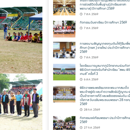
โครงการอบรมการปฐมพยาบาลเบื้องต้น
การช่วยชีวิตขั้นพื้นฐาน(นักเรียนอาสา
พยาบาล) ปีการศึกษา 2569
7 ส.ค. 2569
กิจกรรมวันอาเซียน ปีการศึกษา 2569
7 ส.ค. 2569
การลงนามสัญญากองทุนเงินให้กู้ยืมเพื่
ศึกษา (กยศ.) รายใหม่ ประจำปีการศึกษา
2569
7 ส.ค. 2569
โรงเรียนบางมูลนากภูมิวิทยาคมร่วมกิจ
พิธีเปิดการแข่งขันกีฬานักเรียน “สพม.พิจ
เกมส์” ครั้งที่ 3
6 ส.ค. 2569
พิธีถวายพระพรชัยมงคล พระบาทสมเด็จ
พระเจ้าอยู่หัว และคำถวายสัตย์ปฏิญาณ เพ
เป็นข้าราชการที่ดี และพลังของแผ่นดิน เน
วโรกาส วันเฉลิมพระชนมพรรษา 28 กร
2569
28 ก.ค. 2569
กิจกรรมแห่เทียนพรรษา ประจำปีการศึก
2569
27 ก.ค. 2569