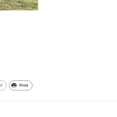
il
Print