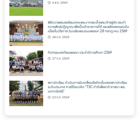
6 ส.ค. 2569
พิธีถวายพระพรชัยมงคล พระบาทสมเด็จพระเจ้าอยู่หัว และคำ
ถวายสัตย์ปฏิญาณ เพื่อเป็นข้าราชการที่ดี และพลังของแผ่นดิน
เนื่องในวโรกาส วันเฉลิมพระชนมพรรษา 28 กรกฎาคม 2569
28 ก.ค. 2569
กิจกรรมแห่เทียนพรรษา ประจำปีการศึกษา 2569
27 ก.ค. 2569
สภานักเรียน ดำเนินการขับเคลื่อนข้อคิดเห็นของสภานักเรียน
ระดับประเทศ ภายใต้แนวคิด “TSC ทำดีเพื่อชาติ ศาสนา พระ
มหากษัตริย์”
23 ก.ค. 2569