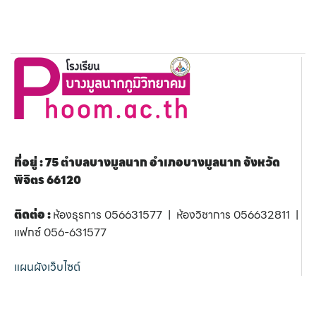
ที่อยู่ : 75 ตำบลบางมูลนาก อำเภอบางมูลนาก จังหวัด
พิจิตร 66120
ติดต่อ :
ห้องธุรการ 056631577 | ห้องวิชาการ 056632811 |
แฟกซ์ 056-631577
แผนผังเว็บไซต์