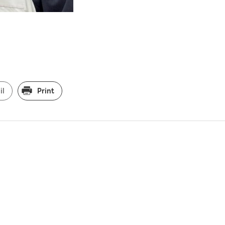
il
Print