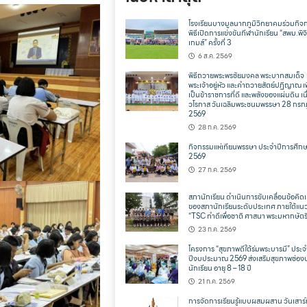
โรงเรียนบางมูลนากภูมิวิทยาคมร่วมกิจ
พิธีเปิดการแข่งขันกีฬานักเรียน “สพม.พิจ
เกมส์” ครั้งที่ 3
6 ส.ค. 2569
พิธีถวายพระพรชัยมงคล พระบาทสมเด็จ
พระเจ้าอยู่หัว และคำถวายสัตย์ปฏิญาณ เพ
เป็นข้าราชการที่ดี และพลังของแผ่นดิน เน
วโรกาส วันเฉลิมพระชนมพรรษา 28 กร
2569
28 ก.ค. 2569
กิจกรรมแห่เทียนพรรษา ประจำปีการศึก
2569
27 ก.ค. 2569
สภานักเรียน ดำเนินการขับเคลื่อนข้อคิดเ
ของสภานักเรียนระดับประเทศ ภายใต้แน
“TSC ทำดีเพื่อชาติ ศาสนา พระมหากษัตริ
23 ก.ค. 2569
โครงการ “สุขภาพดีใต้ร่มพระบารมี” ประจ
ปีงบประมาณ 2569 ส่งเสริมสุขภาพช่อง
นักเรียน อายุ 8 – 18 ปี
21 ก.ค. 2569
การจัดการเรียนรู้แบบผสมผสาน วันเสาร์ท